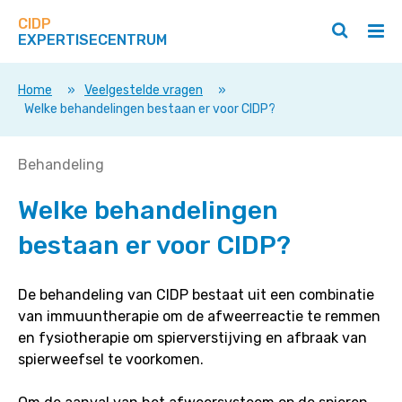
Zoek
Navigeer
op
CIDP
direct
Zoeken
Hoo
deze
EXPERTISECENTRUM
naar
openen
ope
site
/
/
content
sluiten
slui
Home
»
Veelgestelde vragen
»
Welke behandelingen bestaan er voor CIDP?
Welke
Behandeling
behandelingen
Welke behandelingen
bestaan
er
bestaan er voor CIDP?
voor
CIDP?
De behandeling van CIDP bestaat uit een combinatie
van immuuntherapie om de afweerreactie te remmen
en fysiotherapie om spierverstijving en afbraak van
spierweefsel te voorkomen.