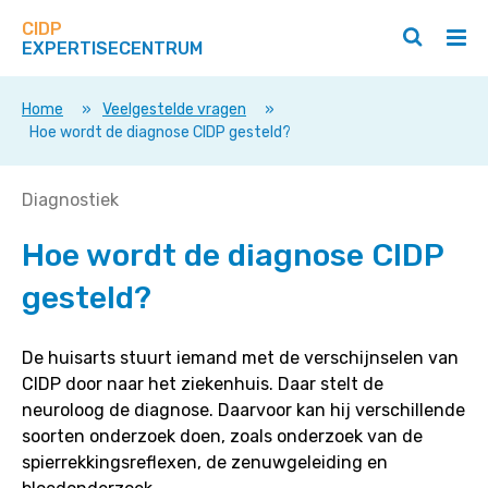
Zoek
Navigeer
op
CIDP
direct
Zoeken
Hoo
deze
EXPERTISECENTRUM
naar
openen
ope
site
/
/
content
sluiten
slui
Home
»
Veelgestelde vragen
»
Hoe wordt de diagnose CIDP gesteld?
Hoe
Diagnostiek
wordt
Hoe wordt de diagnose CIDP
de
diagnose
gesteld?
CIDP
gesteld?
De huisarts stuurt iemand met de verschijnselen van
CIDP door naar het ziekenhuis. Daar stelt de
neuroloog de diagnose. Daarvoor kan hij verschillende
soorten onderzoek doen, zoals onderzoek van de
spierrekkingsreflexen, de zenuwgeleiding en