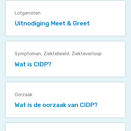
Uitnodiging
2021
Meet
Lotgenoten
&
Uitnodiging Meet & Greet
Greet
Wat
is
Symptomen
Ziektebeeld
Ziekteverloop
CIDP?
Wat is CIDP?
Wat
is
Oorzaak
de
Wat is de oorzaak van CIDP?
oorzaak
van
CIDP?
Hoe