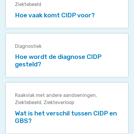
vaak
Ziektebeeld
komt
Hoe vaak komt CIDP voor?
CIDP
voor?
Hoe
wordt
Diagnostiek
de
Hoe wordt de diagnose CIDP
diagnose
gesteld?
CIDP
gesteld?
Wat
is
Raakvlak met andere aandoeningen
het
Ziektebeeld
Ziekteverloop
verschil
Wat is het verschil tussen CIDP en
tussen
GBS?
CIDP
en