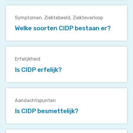
GBS?
Welke
soorten
Symptomen
Ziektebeeld
Ziekteverloop
CIDP
Welke soorten CIDP bestaan er?
bestaan
er?
Is
CIDP
Erfelijkheid
erfelijk?
Is CIDP erfelijk?
Is
CIDP
Aandachtspunten
besmettelijk?
Is CIDP besmettelijk?
Wat