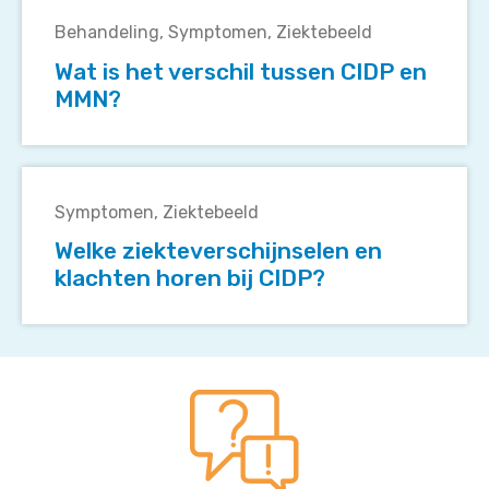
is
Behandeling
Symptomen
Ziektebeeld
het
Wat is het verschil tussen CIDP en
verschil
MMN?
tussen
CIDP
en
Welke
MMN?
ziekteverschijnselen
Symptomen
Ziektebeeld
en
Welke ziekteverschijnselen en
klachten
klachten horen bij CIDP?
horen
bij
CIDP?