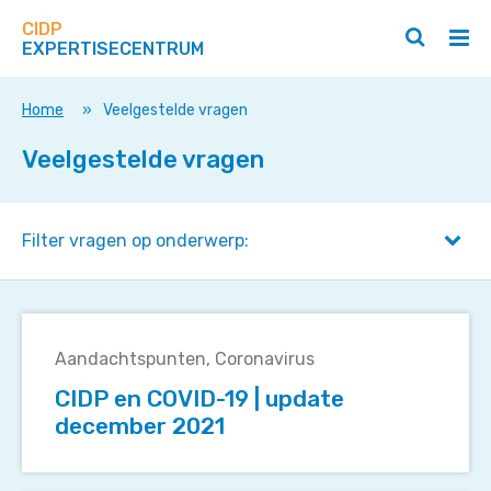
Zoek
Navigeer
op
CIDP
direct
Zoeken
Hoo
deze
EXPERTISECENTRUM
naar
openen
ope
site
/
/
content
sluiten
slui
Home
»
Veelgestelde vragen
Veelgestelde vragen
Filter vragen op onderwerp:
CIDP
en
Aandachtspunten
Coronavirus
COVID-
CIDP en COVID-19 | update
19
december 2021
|
update
december