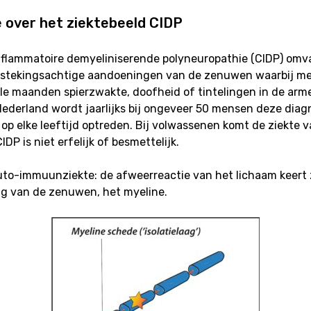
 over het ziektebeeld CIDP
nflammatoire demyeliniserende polyneuropathie (CIDP) omv
stekingsachtige aandoeningen van de zenuwen waarbij mee
le maanden spierzwakte, doofheid of tintelingen in de ar
Nederland wordt jaarlijks bij ongeveer 50 mensen deze diag
 op elke leeftijd optreden. Bij volwassenen komt de ziekte 
CIDP is niet erfelijk of besmettelijk.
uto-immuunziekte: de afweerreactie van het lichaam keert 
ag van de zenuwen, het myeline.