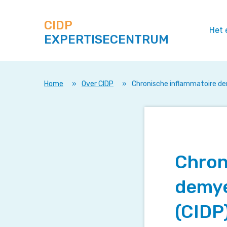
Zoek
Navigeer
op
direct
deze
CIDP
naar
Het 
site
EXPERTISECENTRUM
content
Home
»
Over CIDP
»
Chronische inflammatoire de
Chron
demye
(CIDP