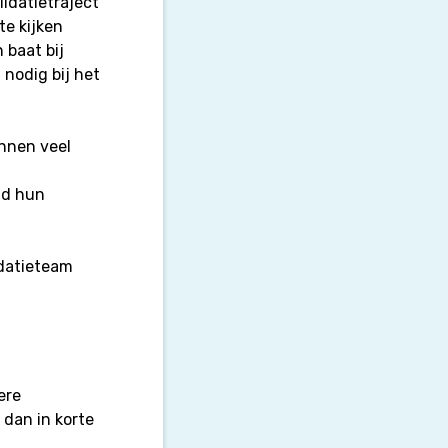
lidatietraject
te kijken
 baat bij
 nodig bij het
nnen veel
jd hun
idatieteam
ere
dan in korte