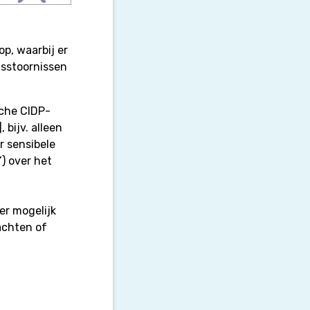
p, waarbij er
sstoornissen
che CIDP-
 bijv. alleen
r sensibele
’) over het
er mogelijk
achten of