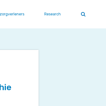
 zorgverleners
Research
Zoeken
openen
/
sluiten
hie