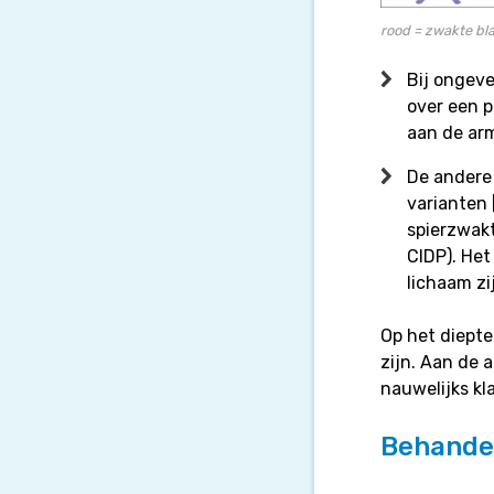
rood = zwakte bl
Bij ongeve
over een 
aan de ar
De andere
varianten 
spierzwakt
CIDP). Het
lichaam zi
Op het diepte
zijn. Aan de 
nauwelijks kl
Behande