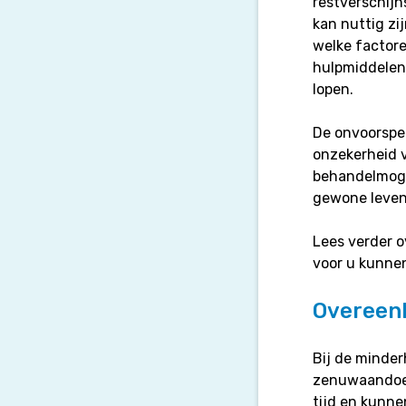
restverschijn
kan nuttig zi
welke factore
hulpmiddelen a
lopen.
De onvoorspe
onzekerheid 
behandelmoge
gewone leven
Lees verder 
voor u kunne
Overeen
Bij de minder
zenuwaandoen
tijd en kunne