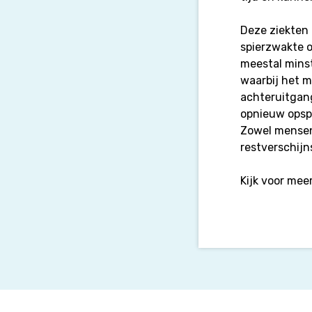
Deze ziekten l
spierzwakte on
meestal minst
waarbij het m
achteruitgang
opnieuw opspe
Zowel mensen
restverschijn
Kijk voor mee