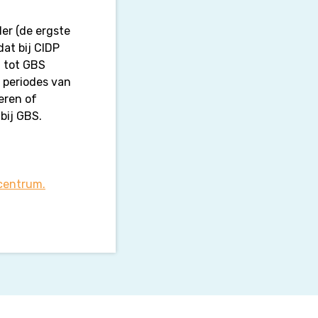
ler (de ergste
dat bij CIDP
g tot GBS
 periodes van
eren of
bij GBS.
centrum.