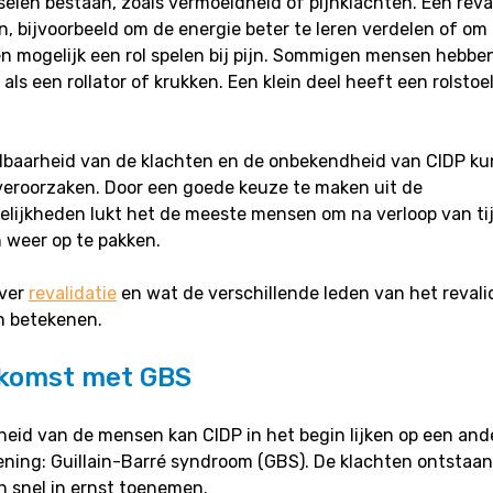
selen bestaan, zoals vermoeidheid of pijnklachten. Een reva
jn, bijvoorbeeld om de energie beter te leren verdelen of om 
n mogelijk een rol spelen bij pijn. Sommigen mensen hebben
ls een rollator of krukken. Een klein deel heeft een rolstoel
lbaarheid van de klachten en de onbekendheid van CIDP ku
veroorzaken. Door een goede keuze te maken uit de
lijkheden lukt het de meeste mensen om na verloop van ti
 weer op te pakken.
over
revalidatie
en wat de verschillende leden van het reval
n betekenen.
komst met GBS
heid van de mensen kan CIDP in het begin lijken op een and
ing: Guillain-Barré syndroom (GBS). De klachten ontstaan 
n snel in ernst toenemen.