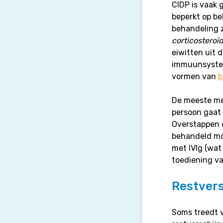
CIDP is vaak 
beperkt op be
behandeling z
corticosteroï
eiwitten uit 
immuunsystee
vormen van
b
De meeste men
persoon gaat 
Overstappen o
behandeld mo
met IVIg (wa
toediening va
Restvers
Soms treedt v