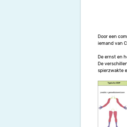
Door een comb
iemand van CI
De ernst en h
De verschille
spierzwakte e