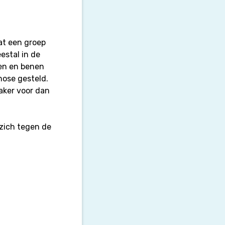
at een groep
stal in de
men en benen
nose gesteld.
vaker voor dan
zich tegen de