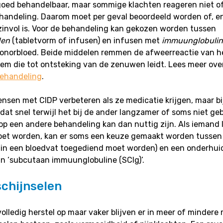
goed behandelbaar, maar sommige klachten reageren niet of
handeling. Daarom moet per geval beoordeeld worden of, en
invol is. Voor de behandeling kan gekozen worden tussen
den
(tabletvorm of infusen) en infusen met
immuunglobuline
donorbloed. Beide middelen remmen de afweerreactie van h
m die tot ontsteking van de zenuwen leidt. Lees meer ove
ehandeling
.
sen met CIDP verbeteren als ze medicatie krijgen, maar bi
dat snel terwijl het bij de ander langzamer of soms niet ge
p een andere behandeling kan dan nuttig zijn. Als iemand 
et worden, kan er soms een keuze gemaakt worden tussen
t in een bloedvat toegediend moet worden) en een onderhui
n ‘subcutaan immuunglobuline (SCIg)’.
chijnselen
olledig herstel op maar vaker blijven er in meer of mindere