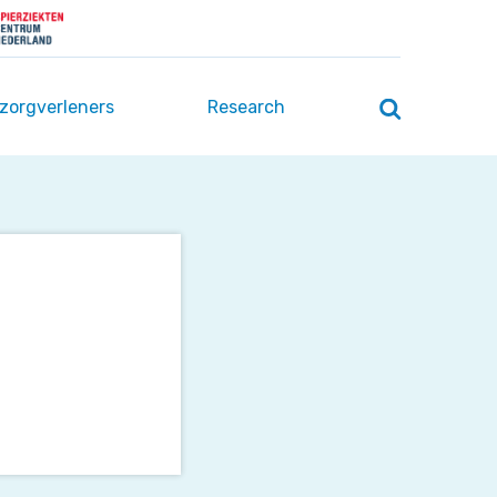
 zorgverleners
Research
Zoeken
openen
/
sluiten