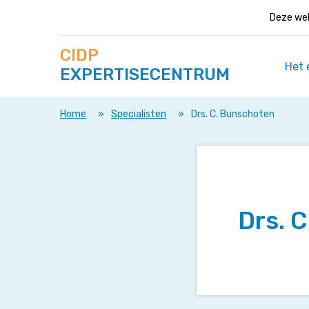
Deze web
Zoek
Navigeer
CIDP
op
direct
deze
Het 
EXPERTISECENTRUM
naar
site
content
Home
»
Specialisten
»
Drs. C. Bunschoten
Drs. 