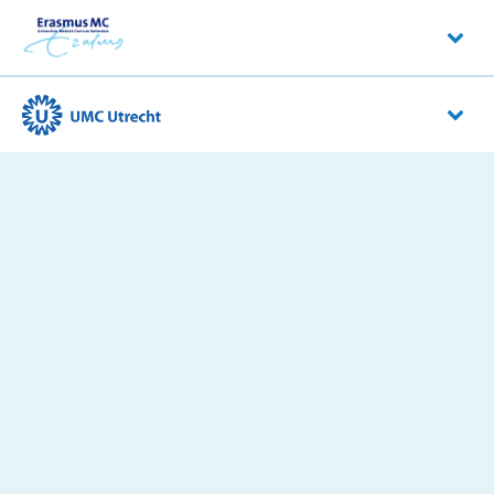
Amsterdam UMC
Meibergdreef 9
1105 AZ
Amsterdam
Erasmus MC
Dr. Molewaterplein 40
3015 GD
Rotterdam
UMC Utrecht
Heidelberglaan 100
3584 CX
Utrecht