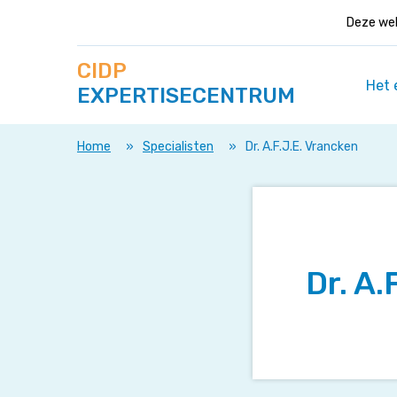
Deze web
Zoek
Navigeer
CIDP
op
direct
deze
Het 
EXPERTISECENTRUM
naar
site
content
Home
»
Specialisten
»
Dr. A.F.J.E. Vrancken
Dr. A.