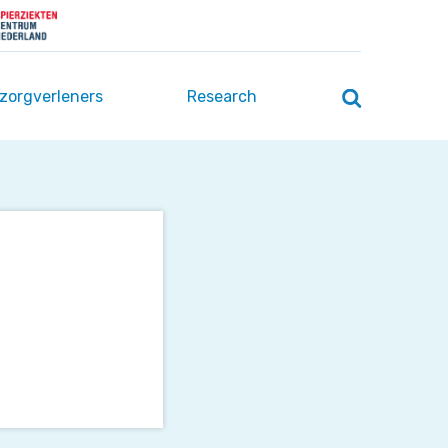
 zorgverleners
Research
Zoeken
openen
/
sluiten