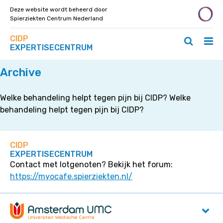
Deze website wordt beheerd door
Spierziekten Centrum Nederland
Zoek
Navigeer
CIDP
op
Hoo
Zoeken
direct
EXPERTISECENTRUM
deze
Home
»
Pijnbestrijding
ope
openen
naar
site
/
/
content
Archive
slui
sluiten
Welke behandeling helpt tegen pijn bij CIDP? Welke
behandeling helpt tegen pijn bij CIDP?
CIDP
EXPERTISECENTRUM
Contact met lotgenoten? Bekijk het forum:
https://myocafe.spierziekten.nl/