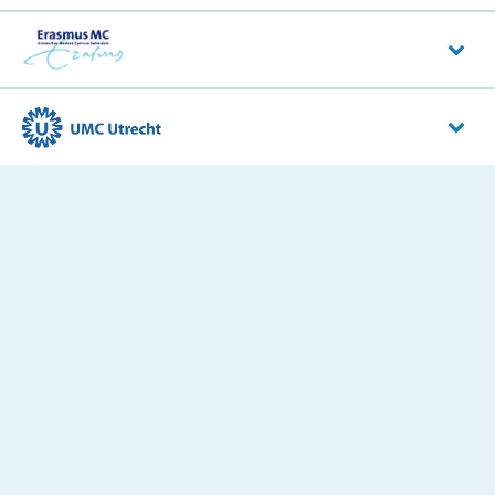
Amsterdam UMC
Meibergdreef 9
1105 AZ
Amsterdam
Erasmus MC
Dr. Molewaterplein 40
3015 GD
Rotterdam
UMC Utrecht
Heidelberglaan 100
3584 CX
Utrecht